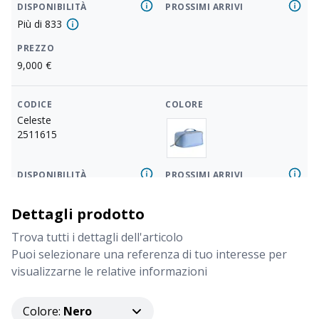
DISPONIBILITÀ
PROSSIMI ARRIVI
Più di
833
PREZZO
9,000
€
CODICE
COLORE
Celeste
2511615
DISPONIBILITÀ
PROSSIMI ARRIVI
Più di
833
Dettagli prodotto
PREZZO
9,000
€
Trova tutti i dettagli dell'articolo
Puoi selezionare una referenza di tuo interesse per
visualizzarne le relative informazioni
CODICE
COLORE
Naturale
2511622
Colore
:
Nero