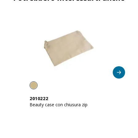
2010222
2
Beauty case con chiusura zip
Be
sa
in