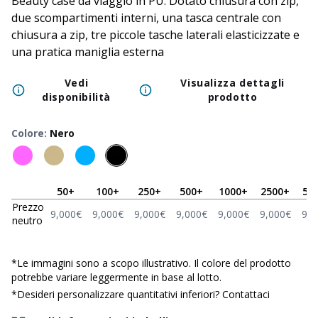
Beauty case da viaggio in PU. Dotato chiusura con zip,
due scompartimenti interni, una tasca centrale con
chiusura a zip, tre piccole tasche laterali elasticizzate e
una pratica maniglia esterna
Vedi
Visualizza dettagli
disponibilità
prodotto
Colore
:
Nero
50
+
100
+
250
+
500
+
1000
+
2500
+
50
Prezzo
9,000
€
9,000
€
9,000
€
9,000
€
9,000
€
9,000
€
9,0
neutro
*
Le immagini sono a scopo illustrativo. Il colore del prodotto
potrebbe variare leggermente in base al lotto.
*Desideri personalizzare quantitativi inferiori?
Contattaci