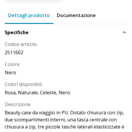
DISPONIBILITÀ
PROSSIMI ARRIVI
Dettagli prodotto
Documentazione
Più di
833
PREZZO
Specifiche
9,000
€
Codice articolo
2511602
Colore
Nero
Colori disponibili
Rosa, Naturale, Celeste, Nero
Descrizione
Beauty case da viaggio in PU. Dotato chiusura con zip,
due scompartimenti interni, una tasca centrale con
chiusura a zip, tre piccole tasche laterali elasticizzate e